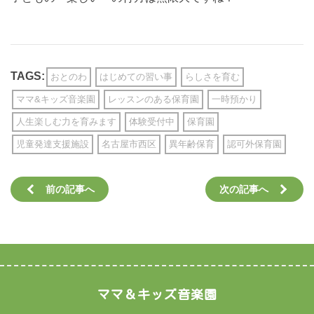
TAGS:
おとのわ
はじめての習い事
らしさを育む
ママ&キッズ音楽園
レッスンのある保育園
一時預かり
人生楽しむ力を育みます
体験受付中
保育園
児童発達支援施設
名古屋市西区
異年齢保育
認可外保育園
前の記事へ
次の記事へ
ママ＆キッズ音楽園