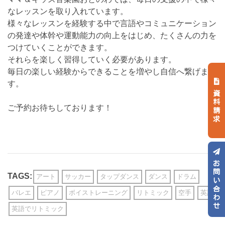
なレッスンを取り入れています。
様々なレッスンを経験する中で言語やコミュニケーション
の発達や体幹や運動能力の向上をはじめ、たくさんの力を
つけていくことができます。
それらを楽しく習得していく必要があります。
毎日の楽しい経験からできることを増やし自信へ繋げま
す。
資料請求
ご予約お待ちしております！
お問い合わせ
TAGS:
アート
サッカー
タップダンス
ダンス
ドラム
バレエ
ピアノ
ボイストレーニング
リトミック
空手
英語
英語でリトミック