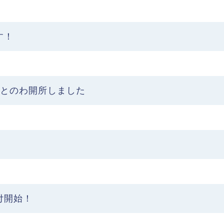
す！
おとのわ開所しました
付開始！