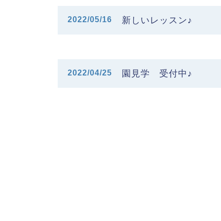
2022/05/16
新しいレッスン♪
2022/04/25
園見学 受付中♪
ママ＆キッズ音楽園
ホーム
〒452-0807
一般レッス
名古屋市西区歌里町372
０歳からの
TEL：052-508-8835